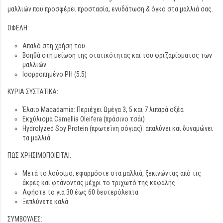
μαλλιών που προσφέρει προστασία, ενυδάτωση & όγκο στα μαλλιά σας.
ΟΦΕΛΗ:
Απαλό στη χρήση του
Βοηθά στη μείωση της στατικότητας και του φριζαρίσματος των
μαλλιών
Ισορροπημένο PH (5.5)
ΚΥΡΙΑ ΣΥΣΤΑΤΙΚΑ:
Έλαιο Macadamia: Περιέχει Ωμέγα 3, 5 και 7 λιπαρά οξέα
Εκχύλισμα Camellia Oleifera (πράσινο τσάι)
Hydrolyzed Soy Protein (πρωτεϊνη σόγιας): απαλύνει και δυναμώνει
τα μαλλιά
ΠΩΣ ΧΡΗΣΙΜΟΠΟΙΕΙΤΑΙ:
Μετά το λούσιμο, εφαρμόστε στα μαλλιά, ξεκινώντας από τις
άκρες και φτάνοντας μέχρι το τριχωτό της κεφαλής
Αφήστε το για 30 έως 60 δευτερόλεπτα
Ξεπλύνετε καλά
ΣΥΜΒΟΥΛΕΣ: