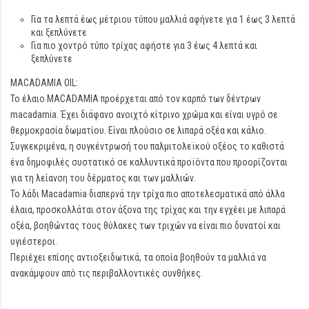
Για τα λεπτά έως μέτριου τύπου μαλλιά αφήνετε για 1 έως 3 λεπτά
και ξεπλύνετε
Για πιο χοντρό τύπο τρίχας αφήστε για 3 έως 4 λεπτά και
ξεπλύνετε
MACADAMIA OIL:
Το έλαιο MACADAMIA προέρχεται από τον καρπό των δέντρων
macadamia. Έχει διάφανο ανοιχτό κίτρινο χρώμα και είναι υγρό σε
θερμοκρασία δωματίου. Είναι πλούσιο σε λιπαρά οξέα και κάλιο.
Συγκεκριμένα, η συγκέντρωσή του παλμιτολεϊκού οξέος το καθιστά
ένα δημοφιλές συστατικό σε καλλυντικά προϊόντα που προορίζονται
για τη λείανση του δέρματος και των μαλλιών.
Το λάδι Macadamia διαπερνά την τρίχα πιο αποτελεσματικά από άλλα
έλαια, προσκολλάται στον άξονα της τρίχας και την εγχέει με λιπαρά
οξέα, βοηθώντας τους θύλακες των τριχών να είναι πιο δυνατοί και
υγιέστεροι.
Περιέχει επίσης αντιοξειδωτικά, τα οποία βοηθούν τα μαλλιά να
ανακάμψουν από τις περιβαλλοντικές συνθήκες.