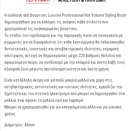
ΠΕΡΙΓΡΑΦΉ
ΑΠΟΣΤΟΛΉ & ΠΛΗΡΩΜΉ
Η συλλογή από βούρτσες Lussoni Professional Hot Volume Styling Brush
δημιουργήθηκε για να καλύψει τις ανάγκες κάθε στιλίστα που
χρησιμοποιεί τις συγκεκριμένες βούρτσες.
Το στάδιο του σχεδιασμού και της παραγωγής έγινε σε συνεργασία με
κομμωτές για να διασφαλιστεί ότι κάθε λεπτομέρεια θα τελειοποιηθεί.
Αντιστατικές, ιονιστικές και αντιβακτηριακές ιδιότητες, κεραμική
επίστρωση, αντοχή σε θερμοκρασίες μέχρι 220 βαθμούς Κελσίου και
αφαιρούμενο πείρο, σε συνδυασμό με την ελαφριά και άνετη λαβή τους
εξασφαλίζουν μέγιστη αποτελεσματικότητα και άνετη χρήση.
Είναι κατάλληλη ακόμη και για πολύ μακριά μαλλιά και χάρη στις
αντιβακτηριακές, αντιστατικές και ιοντικές ιδιότητες, εμποδίζει την
ξηρότητα και τον στατικό ηλεκτρισμό που μπορεί να δημιουργηθεί στα
μαλλιά, ενώ αφήνει τα μαλλιά υγιή και λαμπερά.
Μπορεί να χρησιμοποιηθεί και για επαγγελματική αλλά και για οικιακή
χρήση.
Διάμετρος: 43mm