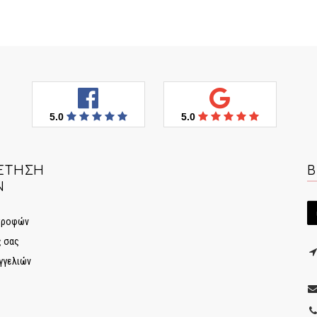
5.0
5.0
ΈΤΗΣΗ
Β
Ν
στροφών
ς σας
γγελιών