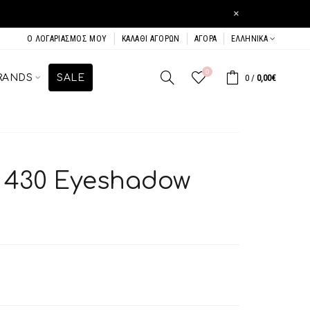
×
Ο ΛΟΓΑΡΙΑΣΜΌΣ ΜΟΥ
ΚΑΛΆΘΙ ΑΓΟΡΏΝ
ΑΓΟΡΆ
ΕΛΛΗΝΙΚΆ
0
RANDS
SALE
0
/
0,00€
 430 Eyeshadow