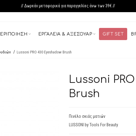
// Δωρεάν μεταφορικά για παραγγελίες άνω των 39€ //
ΕΡΙΠΟΊΗΣΗ
ΕΡΓΑΛΕΊΑ & ΑΞΕΣΟΥΆΡ
GIFT SET
B
ρυδιών
Lussoni PRO 430 Eyeshadow Brush
Lussoni PRO
Brush
Πινέλο σκιάς ματιών
LUSSONI by Tools For Beauty