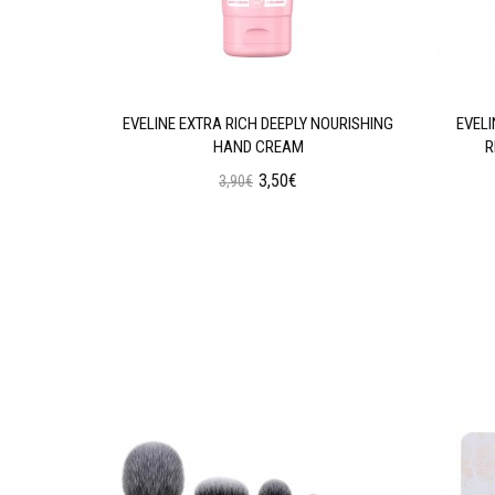
GENERATING
EVELINE EXTRA RICH DEEPLY NOURISHING
EVEL
HAND CREAM
R
3,50€
3,90€
ι
Προσθήκη στο Καλάθι