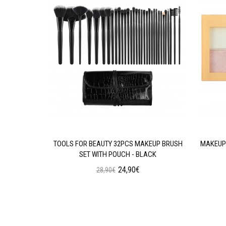
AN WEAR
TOOLS FOR BEAUTY 32PCS MAKEUP BRUSH
MAKEUP 
N OIL
SET WITH POUCH - BLACK
24,90€
28,90€
ι
Προσθήκη στο Καλάθι