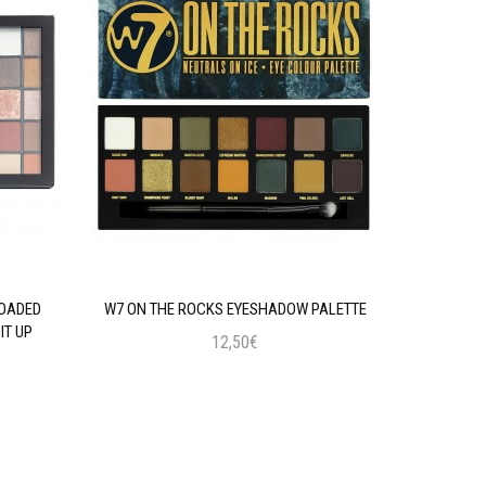
LOADED
W7 ON THE ROCKS EYESHADOW PALETTE
MAYBELLIN
IT UP
12,50€
Προσθήκη στο Καλάθι