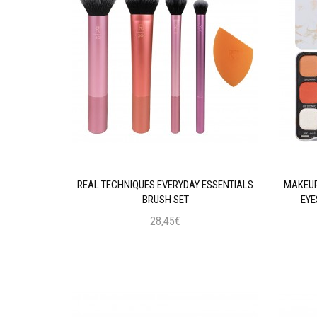
AL INTENSE
REAL TECHNIQUES EVERYDAY ESSENTIALS
MAKEUP
 BLACK
BRUSH SET
EYE
28,45€
ι
Προσθήκη στο Καλάθι