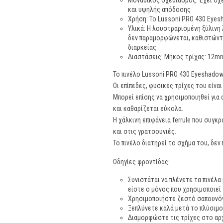
Μοναδικός σχεδιασμός: Έχει σχε
και υψηλής απόδοσης
Χρήση: Το Lussoni PRO 430 Eyesh
Υλικά: Η λουστραρισμένη ξύλινη 
δεν παραμορφώνεται, καθιστώντα
διαρκείας
Διαστάσεις: Μήκος τρίχας: 12m
Το πινέλο Lussoni PRO 430 Eyeshadow 
Οι επίπεδες, φυσικές τρίχες του είνα
Μπορεί επίσης να χρησιμοποιηθεί για 
και καθαρίζεται εύκολα.
Η χάλκινη επιφάνεια ferrule που συγκρ
και στις γρατσουνιές.
Το πινέλο διατηρεί το σχήμα του, δε
Οδηγίες φροντίδας:
Συνιστάται να πλένετε τα πινέλα
είστε ο μόνος που χρησιμοποιεί 
Χρησιμοποιήστε ζεστό σαπουνόν
Ξεπλύνετε καλά μετά το πλύσιμο
Διαμορφώστε τις τρίχες στο αρχ