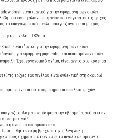
διαστεί με προσοχή στη λεπτομέρεια για να είναι κομψό
adow Brush είναι ιδανικό για την εφαρμογή των σκιών
λαβή του και η χάλκινη επιφάνεια που συγκρατεί τις τρίχες
ς το επαγγελματικό πινέλο μακιγιάζ άνετο και μακράς
m, μήκος πινέλου: 182mm
Brush είναι ιδανικό για την εφαρμογή των σκιών.
ι ιδανικές για εφαρμογή pigmented και πεπιεσμένων σκιών.
ανάμειξη. Έχει εργονομικό σχήμα, είναι άνετο στο κράτημα
ατεί τις τρίχες του πινέλου είναι ανθεκτική στη σκουριά
ν παραμορφώνεται ούτε παρατηρείται απώλεια τριχών.
 μακιγιάζ τουλάχιστον μία φορά την εβδομάδα, ακόμα κι αν
το σετ μακιγιάζ
ερο ή ένα ήπιο απορρυπαντικό
. Προσπαθήστε να μη βρέχετε την ξύλινη λαβή
ικό τους σχήμα και στεγνώστε το πινέλο σε οριζόντια