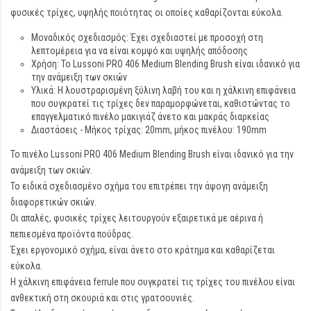
φυσικές τρίχες, υψηλής ποιότητας οι οποίες καθαρίζονται εύκολα.
Μοναδικός σχεδιασμός: Έχει σχεδιαστεί με προσοχή στη
λεπτομέρεια για να είναι κομψό και υψηλής απόδοσης
Χρήση: Το Lussoni PRO 406 Medium Blending Brush είναι ιδανικό για
την ανάμειξη των σκιών
Υλικά: Η λουστραρισμένη ξύλινη λαβή του και η χάλκινη επιφάνεια
που συγκρατεί τις τρίχες δεν παραμορφώνεται, καθιστώντας το
επαγγελματικό πινέλο μακιγιάζ άνετο και μακράς διαρκείας
Διαστάσεις - Μήκος τρίχας: 20mm, μήκος πινέλου: 190mm
Το πινέλο Lussoni PRO 406 Medium Blending Brush είναι ιδανικό για την
ανάμειξη των σκιών.
Το ειδικά σχεδιασμένο σχήμα του επιτρέπει την άψογη ανάμειξη
διαφορετικών σκιών.
Οι απαλές, φυσικές τρίχες λειτουργούν εξαιρετικά με αέρινα ή
πεπιεσμένα προϊόντα πούδρας.
Έχει εργονομικό σχήμα, είναι άνετο στο κράτημα και καθαρίζεται
εύκολα.
Η χάλκινη επιφάνεια ferrule που συγκρατεί τις τρίχες του πινέλου είναι
ανθεκτική στη σκουριά και στις γρατσουνιές.