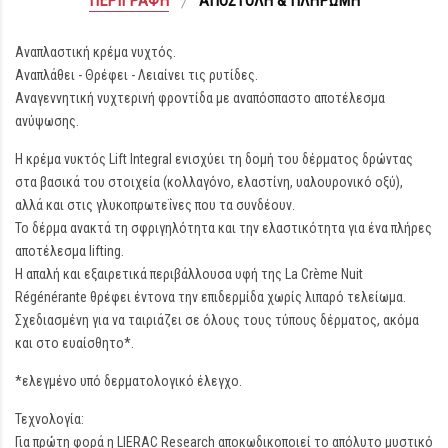
ΠΕΡΙΓΡΑΦΉ
ΑΠΟΣΤΟΛΉ & ΠΛΗΡΩΜΉ
Αναπλαστική κρέμα νυχτός.
Αναπλάθει - Θρέφει - Λειαίνει τις ρυτίδες.
Αναγεννητική νυχτερινή φροντίδα με αναπόσπαστο αποτέλεσμα
ανύψωσης.
Η κρέμα νυκτός Lift Integral ενισχύει τη δομή του δέρματος δρώντας
στα βασικά του στοιχεία (κολλαγόνο, ελαστίνη, υαλουρονικό οξύ),
αλλά και στις γλυκοπρωτεΐνες που τα συνδέουν.
Το δέρμα ανακτά τη σφριγηλότητα και την ελαστικότητα για ένα πλήρες
αποτέλεσμα lifting.
Η απαλή και εξαιρετικά περιβάλλουσα υφή της La Crème Nuit
Régénérante θρέφει έντονα την επιδερμίδα χωρίς λιπαρό τελείωμα.
Σχεδιασμένη για να ταιριάζει σε όλους τους τύπους δέρματος, ακόμα
και στο ευαίσθητο*.
*ελεγμένο υπό δερματολογικό έλεγχο.
Τεχνολογία:
Για πρώτη φορά η LIERAC Research αποκωδικοποιεί το απόλυτο μυστικό