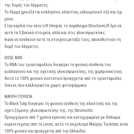
της δομής του δέρματος.
Το δέρμα χρειάζεται κολλαγόνο, ελαστίνη, υαλουρονικό οξύ και όχι
μόνο.
Στην καρδιά του νέου Lift Integral, το σύμπλεγμα StructureLift δρα σε
αυτά τα 3 βασικά στοιχεία, αλλά και στις γλυκοπρωτεΐνες.
Ικανά να συνδέουν αυτά τα στοιχεία μεταξύ τους, αποκαθιστούν τη
δομή του δέρματος.
ROSE ARN:
Το RNA του τριαντάφυλλου διεγείρει τη φυσική σύνθεση του
κολλαγόνου και της σχετικής γλυκοπρωτεΐνης, της φιμπρονεκτίνης.
Αυτό το 100% φυσικό συστατικό προέρχεται από το τριαντάφυλλο
Grasse, που καλλιεργείται χωρίς φυτοφάρμακα.
ΜΑΥΡΗ ΤΟΥΛΙΠΑ:
Το Black Tulip διεγείρει τη φυσική σύνθεση της ελαστίνης και της
σχετιζόμενης γλυκοπρωτεΐνης της, της fibronectin.
Προερχόμενο από 7 χρόνια έρευνας και κατοχυρωμένο με δίπλωμα
ευρεσιτεχνίας από τη Lierac, αυτό το εκχύλισμα Μαύρης Τουλίπας είναι
100% φυσικό και προέρχεται από την Ολλανδία.