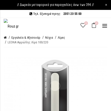
// Δωρεάν μεταφορικά για παραγγελίες άνω των 39€ //
×
Τηλ. Εξυπηρέτησης:
2351 23 55 00
0
0
Εργαλεία & Αξεσουάρ
Νύχια
Λίμες
LEONA Αφρώδης Λίμα 100/220