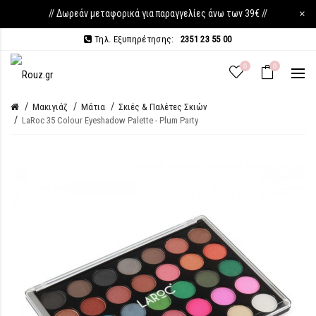
// Δωρεάν μεταφορικά για παραγγελίες άνω των 39€ //
×
Τηλ. Εξυπηρέτησης:
2351 23 55 00
0
0
Μακιγιάζ
Μάτια
Σκιές & Παλέτες Σκιών
LaRoc 35 Colour Eyeshadow Palette - Plum Party