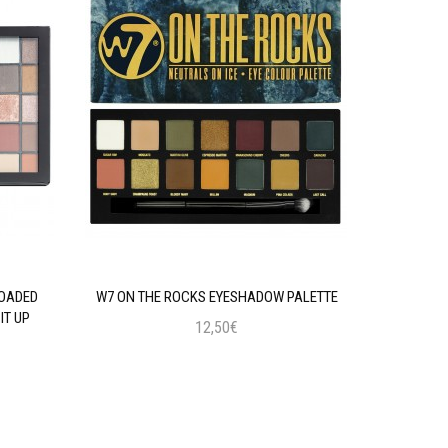
LOADED
W7 ON THE ROCKS EYESHADOW PALETTE
MAYBELLIN
IT UP
12,50€
Προσθήκη στο Καλάθι