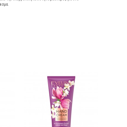
εσμα.