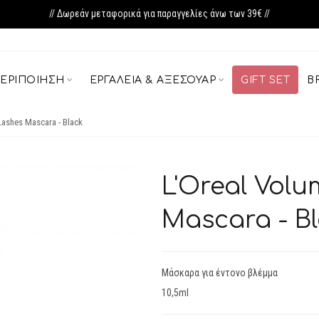
// Δωρεάν μεταφορικά για παραγγελίες άνω των 39€ //
ΕΡΙΠΟΊΗΣΗ
ΕΡΓΑΛΕΊΑ & ΑΞΕΣΟΥΆΡ
GIFT SET
B
Lashes Mascara - Black
L'Oreal Volu
Mascara - B
Μάσκαρα για έντονο βλέμμα
10,5ml