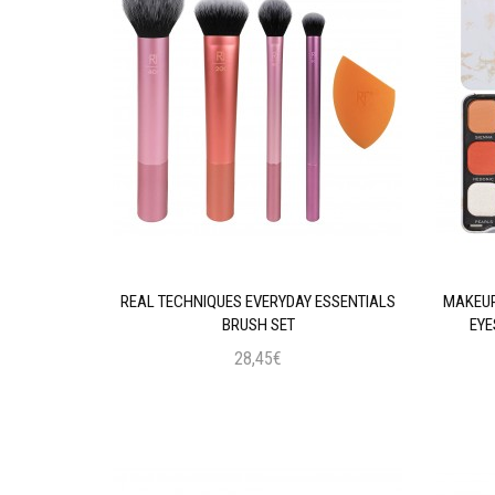
AL INTENSE
REAL TECHNIQUES EVERYDAY ESSENTIALS
MAKEUP
 BLACK
BRUSH SET
EYE
28,45€
ι
Προσθήκη στο Καλάθι