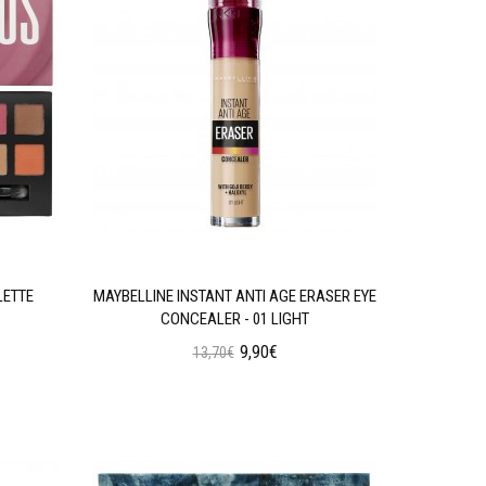
LETTE
MAYBELLINE INSTANT ANTI AGE ERASER EYE
W7 SOC
CONCEALER - 01 LIGHT
9,90€
13,70€
Προσθήκη στο Καλάθι