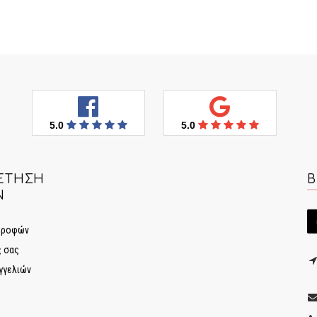
5.0
5.0
ΈΤΗΣΗ
Β
Ν
στροφών
ς σας
γγελιών