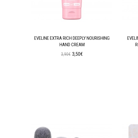
GENERATING
EVELINE EXTRA RICH DEEPLY NOURISHING
EVEL
HAND CREAM
R
3,50€
3,90€
ι
Προσθήκη στο Καλάθι