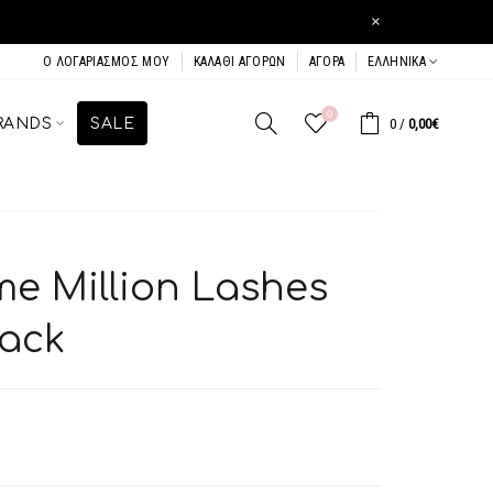
×
Ο ΛΟΓΑΡΙΑΣΜΌΣ ΜΟΥ
ΚΑΛΆΘΙ ΑΓΟΡΏΝ
ΑΓΟΡΆ
ΕΛΛΗΝΙΚΆ
0
RANDS
SALE
0
/
0,00€
me Million Lashes
lack