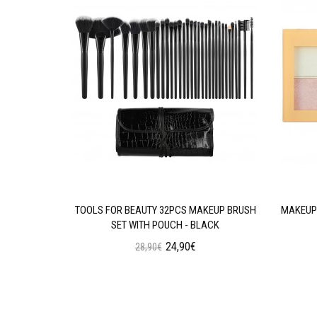
AN WEAR
TOOLS FOR BEAUTY 32PCS MAKEUP BRUSH
MAKEUP 
N OIL
SET WITH POUCH - BLACK
24,90€
28,90€
ι
Προσθήκη στο Καλάθι