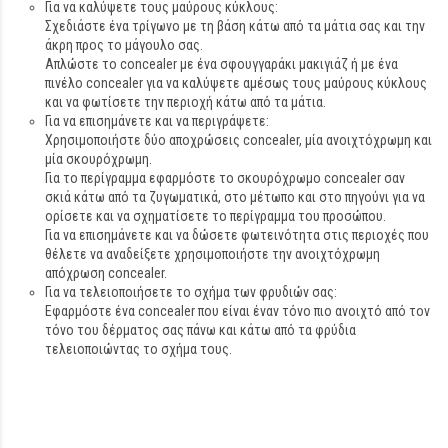
Για να καλύψετε τους μαύρους κύκλους:
Σχεδιάστε ένα τρίγωνο με τη βάση κάτω από τα μάτια σας και την
άκρη προς το μάγουλο σας.
Απλώστε το concealer με ένα σφουγγαράκι μακιγιάζ ή με ένα
πινέλο concealer για να καλύψετε αμέσως τους μαύρους κύκλους
και να φωτίσετε την περιοχή κάτω από τα μάτια.
Για να επισημάνετε και να περιγράψετε:
Χρησιμοποιήστε δύο αποχρώσεις concealer, μία ανοιχτόχρωμη και
μία σκουρόχρωμη.
Για το περίγραμμα εφαρμόστε το σκουρόχρωμο concealer σαν
σκιά κάτω από τα ζυγωματικά, στο μέτωπο και στο πηγούνι για να
ορίσετε και να σχηματίσετε το περίγραμμα του προσώπου.
Για να επισημάνετε και να δώσετε φωτεινότητα στις περιοχές που
θέλετε να αναδείξετε χρησιμοποιήστε την ανοιχτόχρωμη
απόχρωση concealer.
Για να τελειοποιήσετε το σχήμα των φρυδιών σας:
Εφαρμόστε ένα concealer που είναι έναν τόνο πιο ανοιχτό από τον
τόνο του δέρματος σας πάνω και κάτω από τα φρύδια
τελειοποιώντας το σχήμα τους.