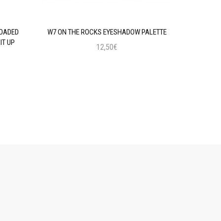
LOADED
W7 ON THE ROCKS EYESHADOW PALETTE
MAYBELLIN
IT UP
12,50€
Προσθήκη στο Καλάθι