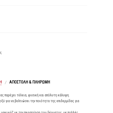
ας
Ή
ΑΠΟΣΤΟΛΉ & ΠΛΗΡΩΜΉ
 σας παρέχει τέλεια, φυσική και απόλυτη κάλυψη.
ξύ για να βελτιώσει την ποιότητα της επιδερμίδας για
ο μακιγιάζ με την περιποίηση του δέρματος, με πολλές