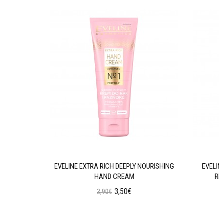
GENERATING
EVELINE EXTRA RICH DEEPLY NOURISHING
EVEL
HAND CREAM
R
3,50€
3,90€
ι
Προσθήκη στο Καλάθι