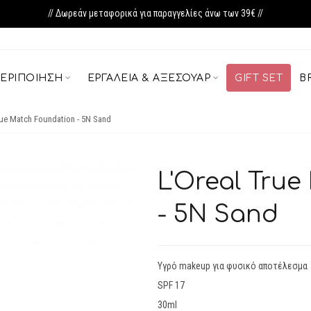
// Δωρεάν μεταφορικά για παραγγελίες άνω των 39€ //
ΕΡΙΠΟΊΗΣΗ
ΕΡΓΑΛΕΊΑ & ΑΞΕΣΟΥΆΡ
GIFT SET
B
rue Match Foundation - 5N Sand
L'Oreal Tru
- 5N Sand
Υγρό makeup για φυσικό αποτέλεσμα
SPF 17
30ml