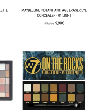
LETTE
MAYBELLINE INSTANT ANTI AGE ERASER EYE
W7 SOC
CONCEALER - 01 LIGHT
9,90€
13,70€
Προσθήκη στο Καλάθι