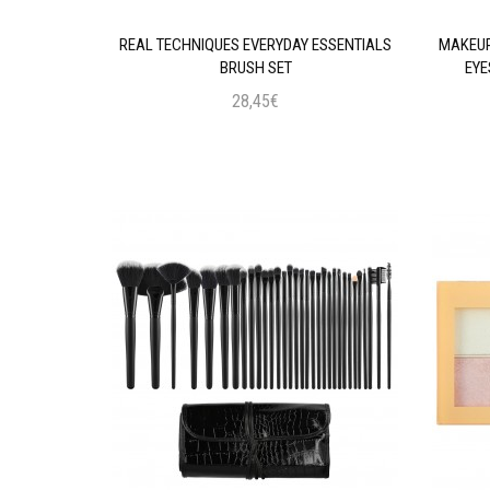
AL INTENSE
REAL TECHNIQUES EVERYDAY ESSENTIALS
MAKEUP
 BLACK
BRUSH SET
EYE
28,45€
ι
Προσθήκη στο Καλάθι