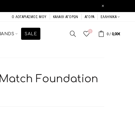
×
Ο ΛΟΓΑΡΙΑΣΜΌΣ ΜΟΥ
ΚΑΛΆΘΙ ΑΓΟΡΏΝ
ΑΓΟΡΆ
ΕΛΛΗΝΙΚΆ
0
RANDS
SALE
0
/
0,00€
e Match Foundation