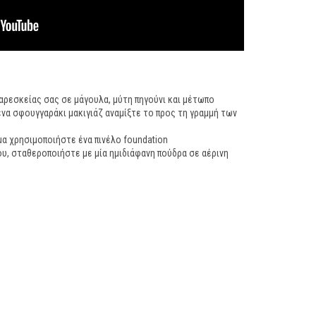
ρεσκείας σας σε μάγουλα, μύτη πηγούνι και μέτωπο
να σφουγγαράκι μακιγιάζ αναμίξτε το προς τη γραμμή των
μα χρησιμοποιήστε ένα πινέλο foundation
του, σταθεροποιήστε με μία ημιδιάφανη πούδρα σε αέρινη