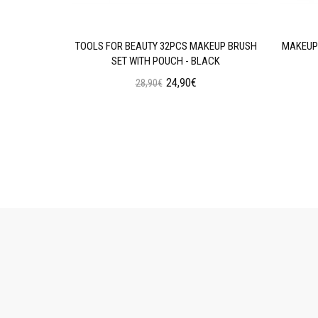
AN WEAR
TOOLS FOR BEAUTY 32PCS MAKEUP BRUSH
MAKEUP 
N OIL
SET WITH POUCH - BLACK
24,90€
28,90€
ι
Προσθήκη στο Καλάθι