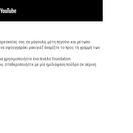
ρεσκείας σας σε μάγουλα, μύτη πηγούνι και μέτωπο
να σφουγγαράκι μακιγιάζ αναμίξτε το προς τη γραμμή των
μα χρησιμοποιήστε ένα πινέλο foundation
του, σταθεροποιήστε με μία ημιδιάφανη πούδρα σε αέρινη