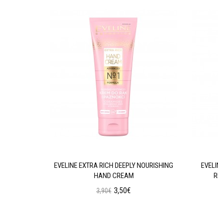
GENERATING
EVELINE EXTRA RICH DEEPLY NOURISHING
EVEL
HAND CREAM
R
3,50€
3,90€
ι
Προσθήκη στο Καλάθι