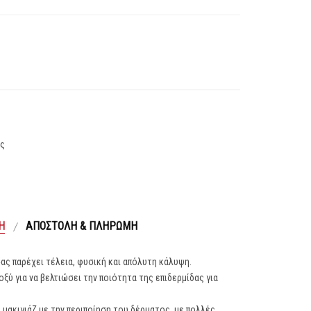
ας
Ή
ΑΠΟΣΤΟΛΉ & ΠΛΗΡΩΜΉ
 σας παρέχει τέλεια, φυσική και απόλυτη κάλυψη.
ξύ για να βελτιώσει την ποιότητα της επιδερμίδας για
ο μακιγιάζ με την περιποίηση του δέρματος, με πολλές