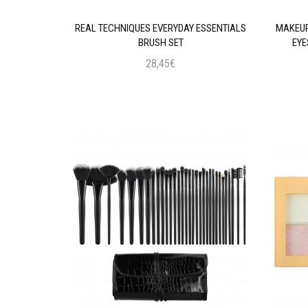
AL INTENSE
REAL TECHNIQUES EVERYDAY ESSENTIALS
MAKEUP
 BLACK
BRUSH SET
EYE
28,45€
ι
Προσθήκη στο Καλάθι