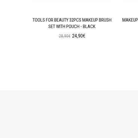
AN WEAR
TOOLS FOR BEAUTY 32PCS MAKEUP BRUSH
MAKEUP 
N OIL
SET WITH POUCH - BLACK
24,90€
28,90€
ι
Προσθήκη στο Καλάθι