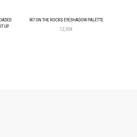
LOADED
W7 ON THE ROCKS EYESHADOW PALETTE
MAYBELLIN
IT UP
12,50€
Προσθήκη στο Καλάθι