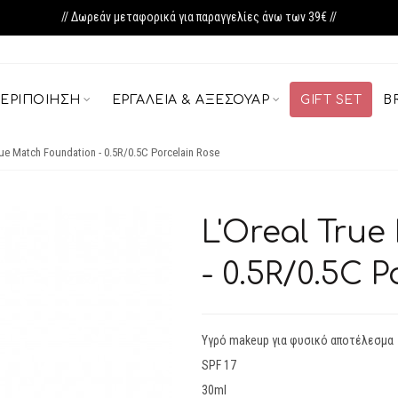
// Δωρεάν μεταφορικά για παραγγελίες άνω των 39€ //
ΕΡΙΠΟΊΗΣΗ
ΕΡΓΑΛΕΊΑ & ΑΞΕΣΟΥΆΡ
GIFT SET
B
rue Match Foundation - 0.5R/0.5C Porcelain Rose
L'Oreal Tru
- 0.5R/0.5C 
Υγρό makeup για φυσικό αποτέλεσμα
SPF 17
30ml