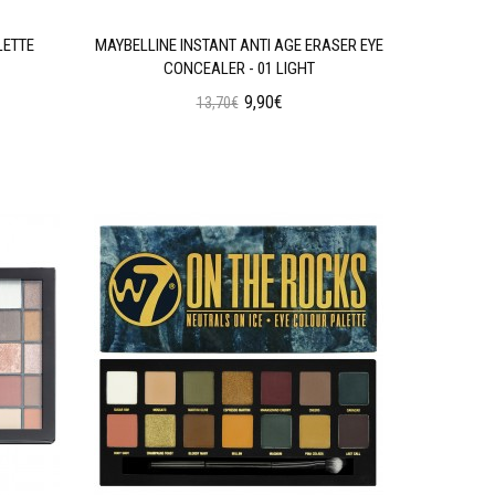
LETTE
MAYBELLINE INSTANT ANTI AGE ERASER EYE
W7 SOC
CONCEALER - 01 LIGHT
9,90€
13,70€
Προσθήκη στο Καλάθι