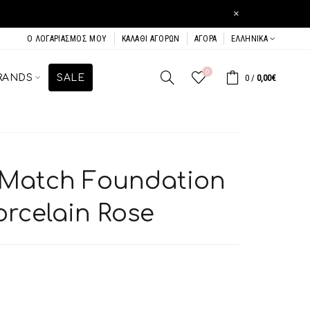
×
Ο ΛΟΓΑΡΙΑΣΜΌΣ ΜΟΥ
ΚΑΛΆΘΙ ΑΓΟΡΏΝ
ΑΓΟΡΆ
ΕΛΛΗΝΙΚΆ
0
RANDS
SALE
0
/
0,00€
e Match Foundation
Porcelain Rose