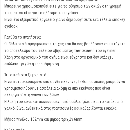
Μπορεί να χρησιμοποιηθεί είτε για το σβήσιμο των σκιών στη γραμμή
του ματιού είτε για το σβήσιμο του eyeliner.
Είναι ένα εξαιρετικό εργαλείο για να δημιουργήσετε ένα τέλειο smokey
eyelook.
Γιατί θα το αγαπήσεις:
Οι βέλτιστα διαμορφωμένες τρίχες του θα σας βοηθήσουν να επιτύχετε
το αποτέλεσμα του τέλειου σβησίματος των σκιών ή του eyeliner.
Χάρη στο εργονομικό του σχήμα είναι εύχρηστο και δεν υπάρχει
απώλεια τριχών ή παραμόρφωση.
Τι το καθιστά ξεχωριστό:
Είναι κατασκευασμένο από συνθετικές ίνες taklon οι οποίες μπορούν να
χρησιμοποιηθούν με ασφάλεια ακόμη κι από εκείνους που είναι
αλλεργικοί στη γούνα των ζώων.
Η λαβή του είναι κατασκευασμένη από σμάλτο ξύλου και το καπάκι από
χαλκό. Είναι ανθεκτικά στις γρατσουνιές και καθαρίζονται εύκολα.
Μήκος πινέλου 152mm και μήκος τριχών 6mm.