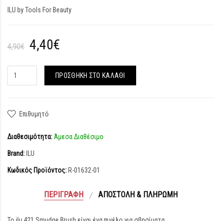
ILU by Tools For Beauty
4,40€
4,90€
ΠΡΟΣΘΉΚΗ ΣΤΟ ΚΑΛΆΘΙ
Επιθυμητό
Διαθεσιμότητα:
Άμεσα Διαθέσιμο
Brand:
ILU
Κωδικός Προϊόντος:
R-01632-01
ΠΕΡΙΓΡΑΦΉ
ΑΠΟΣΤΟΛΉ & ΠΛΗΡΩΜΉ
Το ilu 421 Smudge Brush είναι ένα πινέλο για σβησίματα.