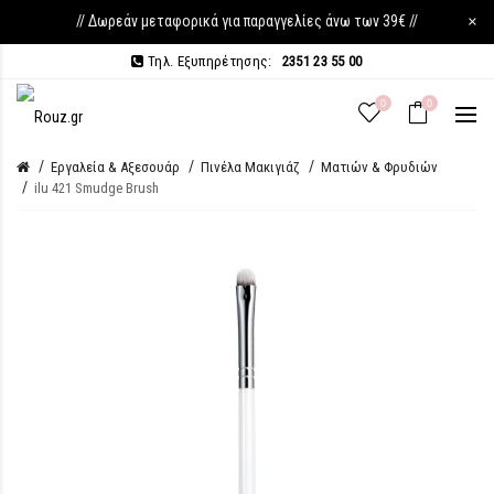
// Δωρεάν μεταφορικά για παραγγελίες άνω των 39€ //
×
Τηλ. Εξυπηρέτησης:
2351 23 55 00
0
0
Εργαλεία & Αξεσουάρ
Πινέλα Μακιγιάζ
Ματιών & Φρυδιών
ilu 421 Smudge Brush