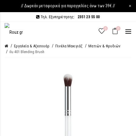
// Δωρεάν μεταφορικά για παραγγελίες άνω των 39€ //
×
Τηλ. Εξυπηρέτησης:
2351 23 55 00
0
0
Εργαλεία & Αξεσουάρ
Πινέλα Μακιγιάζ
Ματιών & Φρυδιών
ilu 401 Blending Brush