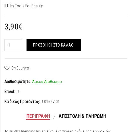
ILU by Tools For Beauty
3,90€
ΠΡΟΣΘΉΚΗ ΣΤΟ ΚΑΛΆΘΙ
Επιθυμητό
Διαθεσιμότητα:
Άμεσα Διαθέσιμο
Brand:
ILU
Κωδικός Προϊόντος:
R-01627-01
ΠΕΡΙΓΡΑΦΉ
ΑΠΟΣΤΟΛΉ & ΠΛΗΡΩΜΉ
Το ilu 401 Blending Brush είναι ένα πινέλο ανάμειξης των σκιών.