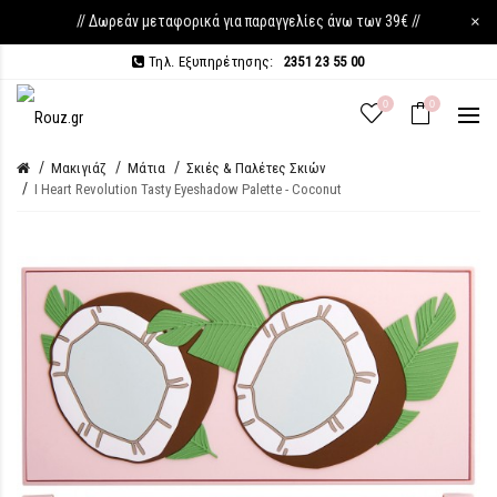
// Δωρεάν μεταφορικά για παραγγελίες άνω των 39€ //
×
Τηλ. Εξυπηρέτησης:
2351 23 55 00
0
0
Μακιγιάζ
Μάτια
Σκιές & Παλέτες Σκιών
I Heart Revolution Tasty Eyeshadow Palette - Coconut