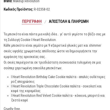
Brand:
Makeup Revolution
Κωδικός Προϊόντος:
R-02358-02
ΠΕΡΙΓΡΑΦΉ
ΑΠΟΣΤΟΛΉ & ΠΛΗΡΩΜΉ
Τα μπισκότα είναι πάντα μια καλή ιδέα... γι' αυτό γεμίστε το βάζο σας με
τη Συλλογή Cookie I Heart Revolution.
Κάθε μπισκότο είναι γεμάτο με 9 εξαιρετικά γλυκές ματ και shimmer
σκιές υψηλής χρωματικής απόδοσης ώστε να δημιουργήσετε την
εμφάνιση της αρεσκείας σας.
Οι σκιές περιέχονται σε τρισδιάστατη συσκευασία τυλιγμένη σε μια
σούπερ χαριτωμένη σακούλα μπισκότων.
I Heart Revolution Birthday Cake Cookie παλέτα - απαλές ουδέτερες
ροζ αποχρώσεις
I Heart Revolution Triple Chocolate Cookie παλέτα - σοκολατί και
καφέ της καραμέλας
I Heart Revolution Red Velvet Cookie παλέτα - κόκκινα, μπορντό και
ζεστά καφέ
Cruelty-free.