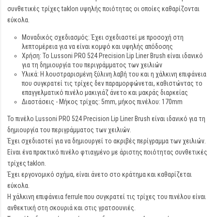
συνθετικές τρίχες taklon υψηλής ποιότητας οι οποίες καθαρίζονται
εύκολα.
Μοναδικός σχεδιασμός: Έχει σχεδιαστεί με προσοχή στη
λεπτομέρεια για να είναι κομψό και υψηλής απόδοσης
Χρήση: Το Lussoni PRO 524 Precision Lip Liner Brush είναι ιδανικό
για τη δημιουργία του περιγράμματος των χειλιών
Υλικά: Η λουστραρισμένη ξύλινη λαβή του και η χάλκινη επιφάνεια
που συγκρατεί τις τρίχες δεν παραμορφώνεται, καθιστώντας το
επαγγελματικό πινέλο μακιγιάζ άνετο και μακράς διαρκείας
Διαστάσεις - Μήκος τρίχας: 5mm, μήκος πινέλου: 170mm
Το πινέλο Lussoni PRO 524 Precision Lip Liner Brush είναι ιδανικό για τη
δημιουργία του περιγράμματος των χειλιών.
Έχει σχεδιαστεί για να δημιουργεί το ακριβές περίγραμμα των χειλιών.
Είναι ένα πρακτικό πινέλο φτιαγμένο με άριστης ποιότητας συνθετικές
τρίχες taklon.
Έχει εργονομικό σχήμα, είναι άνετο στο κράτημα και καθαρίζεται
εύκολα.
Η χάλκινη επιφάνεια ferrule που συγκρατεί τις τρίχες του πινέλου είναι
ανθεκτική στη σκουριά και στις γρατσουνιές.