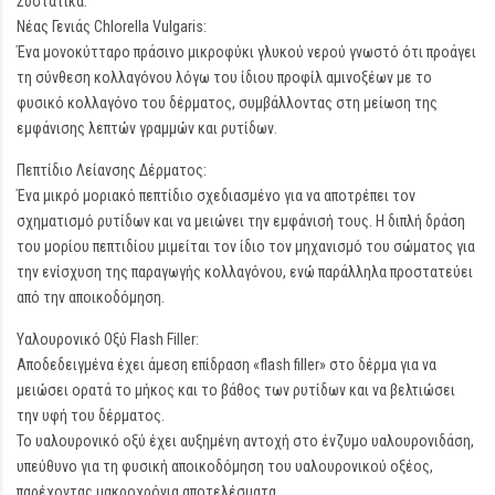
Συστατικά:
Νέας Γενιάς Chlorella Vulgaris:
Ένα μονοκύτταρο πράσινο μικροφύκι γλυκού νερού γνωστό ότι προάγει
τη σύνθεση κολλαγόνου λόγω του ίδιου προφίλ αμινοξέων με το
φυσικό κολλαγόνο του δέρματος, συμβάλλοντας στη μείωση της
εμφάνισης λεπτών γραμμών και ρυτίδων.
Πεπτίδιο Λείανσης Δέρματος:
Ένα μικρό μοριακό πεπτίδιο σχεδιασμένο για να αποτρέπει τον
σχηματισμό ρυτίδων και να μειώνει την εμφάνισή τους. Η διπλή δράση
του μορίου πεπτιδίου μιμείται τον ίδιο τον μηχανισμό του σώματος για
την ενίσχυση της παραγωγής κολλαγόνου, ενώ παράλληλα προστατεύει
από την αποικοδόμηση.
Υαλουρονικό Οξύ Flash Filler:
Αποδεδειγμένα έχει άμεση επίδραση «flash filler» στο δέρμα για να
μειώσει ορατά το μήκος και το βάθος των ρυτίδων και να βελτιώσει
την υφή του δέρματος.
Το υαλουρονικό οξύ έχει αυξημένη αντοχή στο ένζυμο υαλουρονιδάση,
υπεύθυνο για τη φυσική αποικοδόμηση του υαλουρονικού οξέος,
παρέχοντας μακροχρόνια αποτελέσματα.