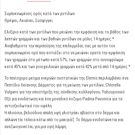
Συμπυκνωμένος ορός κατά των ρυτίδων.
Θρέφει, Λειαίνει, Συσφίγγει.
Ελιξίριο κατά των ρυτίδων που μειώνει την εμφάνιση και το βάθος των
λεπτών γραμμών και των βαθιών ρυτίδων σε μόλις 14 ημέρες.*
Αναβαθμίστε την περιποίηση της επιδερμίδας σας με αυτόν τον
συμπυκνωμένο ορό που εστιάζει στο να μειώνει ορατά την εμφάνιση
των γραμμών στο μέτωπο κατά 57%, των γραμμών στο συνοφρύωμα
κατά 45% και των ρινοχειλικών γραμμών κατά 42% μετά από 14 ημέρες.*
Το πανίσχυρο μείγμα ενεργών συστατικών της Elemis περιλαμβάνει ένα
Πεπτίδιο Λείανσης Δέρματος για τη μείωση των ρυτίδων, Chlorella
Vulgaris για την υποστήριξη της σύνθεσης κολλαγόνου, Υαλουρονικό
Οξύ για ενυδάτωση και ένα μοναδικό ένζυμο Padina Pavonica για τα
αντιοξειδωτικά του οφέλη.
Η πλούσια, βελούδινα απαλή υφή γλιστράει αβίαστα στο δέρμα και
απλώνεται τέλεια κάτω από το μακιγιάζ. Το δέρμα ενυδατώνεται και
αναζωογονείται, για μια υγιή λάμψη.