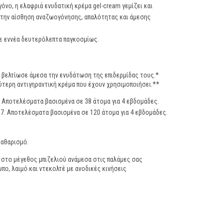
όνο, η ελαφριά ενυδατική κρέμα gel-cream γεμίζει και
ς την αίσθηση αναζωογόνησης, απαλότητας και άμεσης
άθε εννέα δευτερόλεπτα παγκοσμίως.
 βελτίωσε άμεσα την ενυδάτωση της επιδερμίδας τους.*
ύτερη αντιγηραντική κρέμα που έχουν χρησιμοποιήσει.**
 Αποτελέσματα βασισμένα σε 38 άτομα για 4 εβδομάδες.
. Αποτελέσματα βασισμένα σε 120 άτομα για 4 εβδομάδες.
καθαρισμό.
 στο μέγεθος μπιζελιού ανάμεσα στις παλάμες σας
πο, λαιμό και ντεκολτέ με ανοδικές κινήσεις