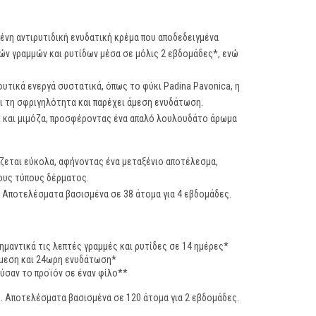
ένη αντιρυτιδική ενυδατική κρέμα που αποδεδειγμένα
ών γραμμών και ρυτίδων μέσα σε μόλις 2 εβδομάδες*, ενώ
φυτικά ενεργά συστατικά, όπως το φύκι Padina Pavonica, η
χύει τη σφριγηλότητα και παρέχει άμεση ενυδάτωση.
ο και μιμόζα, προσφέροντας ένα απαλό λουλουδάτο άρωμα
ζεται εύκολα, αφήνοντας ένα μεταξένιο αποτέλεσμα,
τους τύπους δέρματος.
 Αποτελέσματα βασισμένα σε 38 άτομα για 4 εβδομάδες.
ημαντικά τις λεπτές γραμμές και ρυτίδες σε 14 ημέρες*
άμεση και 24ωρη ενυδάτωση*
ύσαν το προϊόν σε έναν φίλο**
 Αποτελέσματα βασισμένα σε 120 άτομα για 2 εβδομάδες.