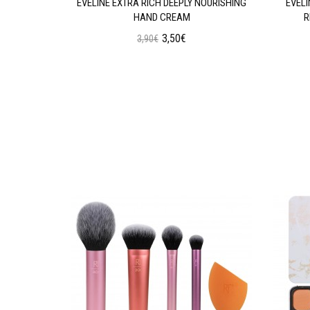
GENERATING
EVELINE EXTRA RICH DEEPLY NOURISHING
EVEL
HAND CREAM
R
3,50€
3,90€
ι
Προσθήκη στο Καλάθι