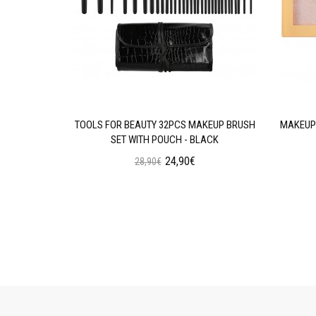
AN WEAR
TOOLS FOR BEAUTY 32PCS MAKEUP BRUSH
MAKEUP 
N OIL
SET WITH POUCH - BLACK
24,90€
28,90€
ι
Προσθήκη στο Καλάθι