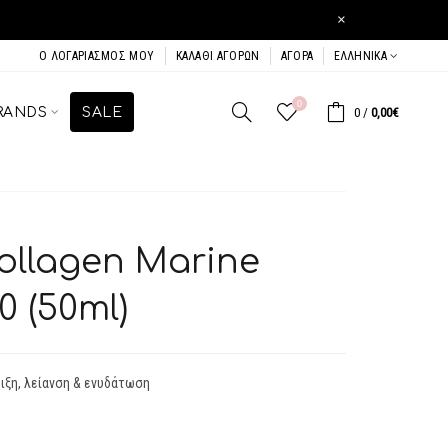
×
Ο ΛΟΓΑΡΙΑΣΜΌΣ ΜΟΥ
ΚΑΛΆΘΙ ΑΓΟΡΏΝ
ΑΓΟΡΆ
ΕΛΛΗΝΙΚΆ
0
RANDS
SALE
0
/
0,00€
Collagen Marine
 (50ml)
ιξη, λείανση & ενυδάτωση