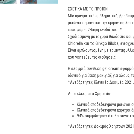
ΣΧΕΤΙΚΑ ΜΕ ΤΟ ΠΡΟΪΟΝ:
Μία πραγματικά εμβληματική, βραβευμ
μειώνει σημαντικά την εμφάνιση λεπτ
προσφέρει 24ωρη ενυδάτωση*.
Σχεδιασμένη με ισχυρά θαλάσσια και 
Chlorella και το Ginkgo Biloba, ενισ
Είναι εμπλουτισμένη με τριαντάφυλλ
που γοητεύει τις αισθήσεις.
Η ελαφριά σύνθεση gel-cream εφαρμό
ιδανικό για βάση μακιγιάζ για όλους 
*Ανεξάρτητες Κλινικές Δοκιμές 2021.
Αποτελέσματα Χρηστών:
Κλινικά αποδεδειγμένα μειώνει σ
Κλινικά αποδεδειγμένα παρέχει 
94% συμφώνησαν ότι θα συνιστο
*Ανεξάρτητες Δοκιμές Χρηστών 2021.