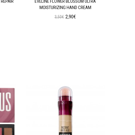
 REPAIR
EVELINE FLOWER BLOSSOM ULTRA
EVELINE 
MOISTURIZING HAND CREAM
2,90€
3,50€
Προσθήκη στο Καλάθι