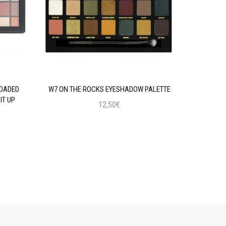
LOADED
W7 ON THE ROCKS EYESHADOW PALETTE
MAYBELLIN
IT UP
12,50€
Προσθήκη στο Καλάθι