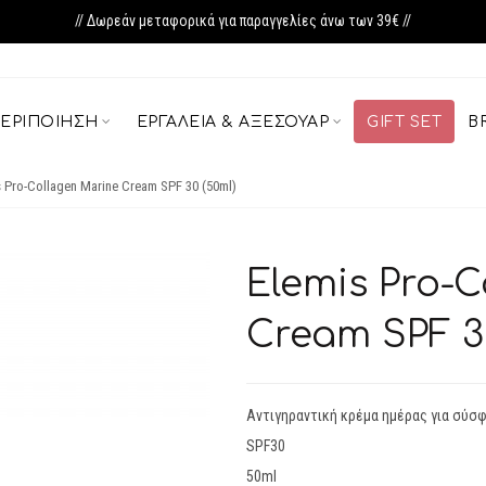
// Δωρεάν μεταφορικά για παραγγελίες άνω των 39€ //
ΕΡΙΠΟΊΗΣΗ
ΕΡΓΑΛΕΊΑ & ΑΞΕΣΟΥΆΡ
GIFT SET
B
s Pro-Collagen Marine Cream SPF 30 (50ml)
Elemis Pro-
Cream SPF 30
Αντιγηραντική κρέμα ημέρας για σύσφ
SPF30
50ml