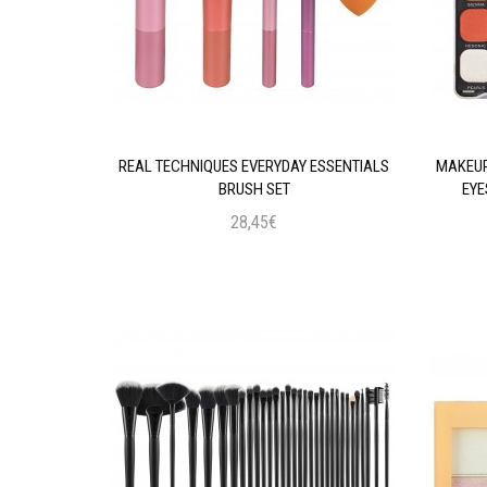
AL INTENSE
REAL TECHNIQUES EVERYDAY ESSENTIALS
MAKEUP
 BLACK
BRUSH SET
EYE
28,45€
ι
Προσθήκη στο Καλάθι