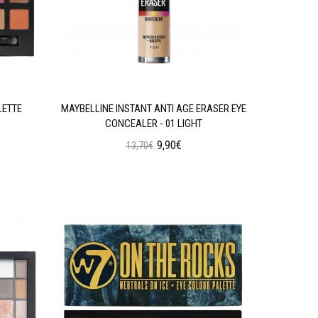
LETTE
MAYBELLINE INSTANT ANTI AGE ERASER EYE
W7 SOC
CONCEALER - 01 LIGHT
9,90€
13,70€
Προσθήκη στο Καλάθι