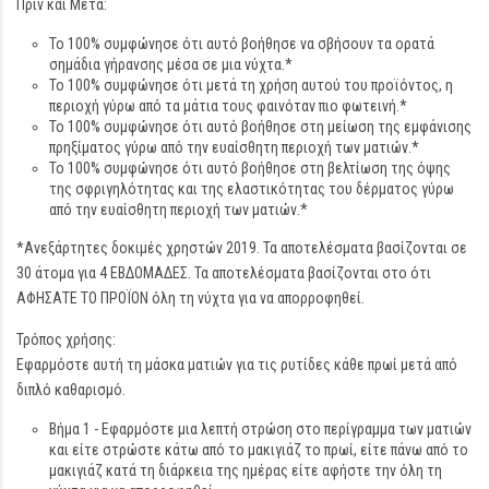
Πριν και Μετά:
Το 100% συμφώνησε ότι αυτό βοήθησε να σβήσουν τα ορατά
σημάδια γήρανσης μέσα σε μια νύχτα.*
Το 100% συμφώνησε ότι μετά τη χρήση αυτού του προϊόντος, η
περιοχή γύρω από τα μάτια τους φαινόταν πιο φωτεινή.*
Το 100% συμφώνησε ότι αυτό βοήθησε στη μείωση της εμφάνισης
πρηξίματος γύρω από την ευαίσθητη περιοχή των ματιών.*
Το 100% συμφώνησε ότι αυτό βοήθησε στη βελτίωση της όψης
της σφριγηλότητας και της ελαστικότητας του δέρματος γύρω
από την ευαίσθητη περιοχή των ματιών.*
*Ανεξάρτητες δοκιμές χρηστών 2019. Τα αποτελέσματα βασίζονται σε
30 άτομα για 4 ΕΒΔΟΜΑΔΕΣ. Τα αποτελέσματα βασίζονται στο ότι
ΑΦΗΣΑΤΕ ΤΟ ΠΡΟΪΟΝ όλη τη νύχτα για να απορροφηθεί.
Τρόπος χρήσης:
Εφαρμόστε αυτή τη μάσκα ματιών για τις ρυτίδες κάθε πρωί μετά από
διπλό καθαρισμό.
Βήμα 1 - Εφαρμόστε μια λεπτή στρώση στο περίγραμμα των ματιών
και είτε στρώστε κάτω από το μακιγιάζ το πρωί, είτε πάνω από το
μακιγιάζ κατά τη διάρκεια της ημέρας είτε αφήστε την όλη τη