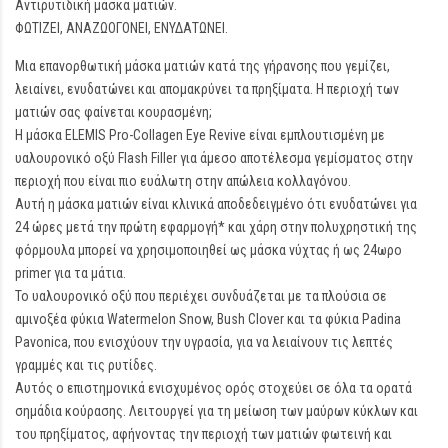
Αντιρυτιδική μάσκα ματιών.
ΦΩΤΙΖΕΙ, ΑΝΑΖΩΟΓΟΝΕΙ, ΕΝΥΔΑΤΩΝΕΙ.
Μια επανορθωτική μάσκα ματιών κατά της γήρανσης που γεμίζει,
λειαίνει, ενυδατώνει και απομακρύνει τα πρηξίματα. Η περιοχή των
ματιών σας φαίνεται κουρασμένη;
Η μάσκα ELEMIS Pro-Collagen Eye Revive είναι εμπλουτισμένη με
υαλουρονικό οξύ Flash Filler για άμεσο αποτέλεσμα γεμίσματος στην
περιοχή που είναι πιο ευάλωτη στην απώλεια κολλαγόνου.
Αυτή η μάσκα ματιών είναι κλινικά αποδεδειγμένο ότι ενυδατώνει για
24 ώρες μετά την πρώτη εφαρμογή* και χάρη στην πολυχρηστική της
φόρμουλα μπορεί να χρησιμοποιηθεί ως μάσκα νύχτας ή ως 24ωρο
primer για τα μάτια.
Το υαλουρονικό οξύ που περιέχει συνδυάζεται με τα πλούσια σε
αμινοξέα φύκια Watermelon Snow, Bush Clover και τα φύκια Padina
Pavonica, που ενισχύουν την υγρασία, για να λειαίνουν τις λεπτές
γραμμές και τις ρυτίδες.
Αυτός ο επιστημονικά ενισχυμένος ορός στοχεύει σε όλα τα ορατά
σημάδια κούρασης. Λειτουργεί για τη μείωση των μαύρων κύκλων και
του πρηξίματος, αφήνοντας την περιοχή των ματιών φωτεινή και