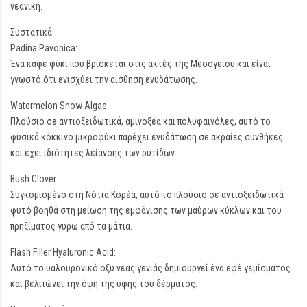
νεανική.
Συστατικά:
Padina Pavonica:
Ένα καφέ φύκι που βρίσκεται στις ακτές της Μεσογείου και είναι
γνωστό ότι ενισχύει την αίσθηση ενυδάτωσης.
Watermelon Snow Algae:
Πλούσιο σε αντιοξειδωτικά, αμινοξέα και πολυφαινόλες, αυτό το
φυσικά κόκκινο μικροφύκι παρέχει ενυδάτωση σε ακραίες συνθήκες
και έχει ιδιότητες λείανσης των ρυτίδων.
Bush Clover:
Συγκομισμένο στη Νότια Κορέα, αυτό το πλούσιο σε αντιοξειδωτικά
φυτό βοηθά στη μείωση της εμφάνισης των μαύρων κύκλων και του
πρηξίματος γύρω από τα μάτια.
Flash Filler Hyaluronic Acid:
Αυτό το υαλουρονικό οξύ νέας γενιάς δημιουργεί ένα εφέ γεμίσματος
και βελτιώνει την όψη της υφής του δέρματος.