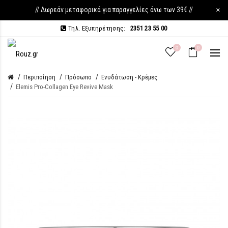
// Δωρεάν μεταφορικά για παραγγελίες άνω των 39€ //
×
Τηλ. Εξυπηρέτησης:
2351 23 55 00
0
0
Περιποίηση
Πρόσωπο
Ενυδάτωση - Κρέμες
Elemis Pro-Collagen Eye Revive Mask