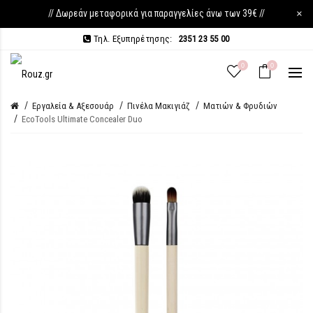
// Δωρεάν μεταφορικά για παραγγελίες άνω των 39€ //
×
Τηλ. Εξυπηρέτησης:
2351 23 55 00
0
0
Εργαλεία & Αξεσουάρ
Πινέλα Μακιγιάζ
Ματιών & Φρυδιών
EcoTools Ultimate Concealer Duo