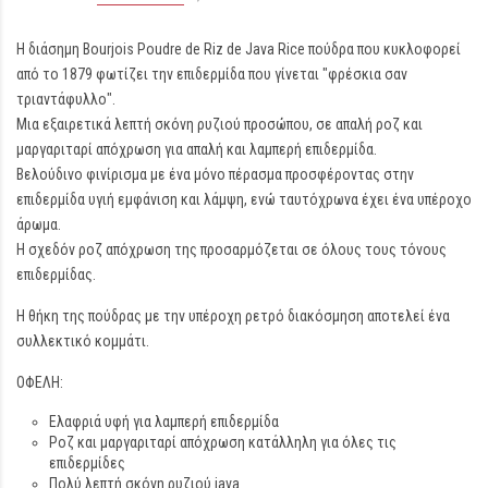
Η διάσημη Bourjois Poudre de Riz de Java Rice πούδρα που κυκλοφορεί
από το 1879 φωτίζει την επιδερμίδα που γίνεται "φρέσκια σαν
τριαντάφυλλο".
Μια εξαιρετικά λεπτή σκόνη ρυζιού προσώπου, σε απαλή ροζ και
μαργαριταρί απόχρωση για απαλή και λαμπερή επιδερμίδα.
Βελούδινο φινίρισμα με ένα μόνο πέρασμα προσφέροντας στην
επιδερμίδα υγιή εμφάνιση και λάμψη, ενώ ταυτόχρωνα έχει ένα υπέροχο
άρωμα.
Η σχεδόν ροζ απόχρωση της προσαρμόζεται σε όλους τους τόνους
επιδερμίδας.
Η θήκη της πούδρας με την υπέροχη ρετρό διακόσμηση αποτελεί ένα
συλλεκτικό κομμάτι.
ΟΦΕΛΗ:
Ελαφριά υφή για λαμπερή επιδερμίδα
Ροζ και μαργαριταρί απόχρωση κατάλληλη για όλες τις
επιδερμίδες
Πολύ λεπτή σκόνη ρυζιού java