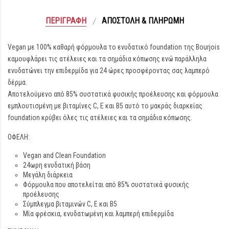
ΠΕΡΙΓΡΑΦΉ
ΑΠΟΣΤΟΛΉ & ΠΛΗΡΩΜΉ
Vegan με 100% καθαρή φόρμουλα το ενυδατικό foundation της Bourjois
καμουφλάρει τις ατέλειες και τα σημάδια κόπωσης ενώ παράλληλα
ενυδατώνει την επιδερμίδα για 24 ώρες προσφέροντας σας λαμπερό
δέρμα.
Αποτελούμενο από 85% συστατικά φυσικής προέλευσης και φόρμουλα
εμπλουτισμένη με βιταμίνες C, E και B5 αυτό το μακράς διαρκείας
foundation κρύβει όλες τις ατέλειες και τα σημάδια κόπωσης.
ΟΦΕΛΗ:
Vegan and Clean Foundation
24ωρη ενυδατική βάση
Μεγάλη διάρκεια
Φόρμουλα που αποτελείται από 85% συστατικά φυσικής
προέλευσης
Σύμπλεγμα βιταμινών C, E και B5
Μία φρέσκια, ενυδατωμένη και λαμπερή επιδερμίδα