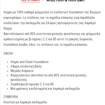
ΠΕΡΙΓΡΑΦΉ
ΑΠΟΣΤΟΛΉ & ΠΛΗΡΩΜΉ
Vegan με 100% καθαρή φόρμουλα το ενυδατικό foundation της Bourjois
καμουφλάρει τις ατέλειες και τα σημάδια κόπωσης ενώ παράλληλα
ενυδατώνει την επιδερμίδα για 24 ώρες προσφέροντας σας λαμπερό
δέρμα.
Αποτελούμενο από 85% συστατικά φυσικής προέλευσης και φόρμουλα
εμπλουτισμένη με βιταμίνες C, E και B5 αυτό το μακράς διαρκείας
foundation κρύβει όλες τις ατέλειες και τα σημάδια κόπωσης.
ΟΦΕΛΗ:
Vegan and Clean Foundation
24ωρη ενυδατική βάση
Μεγάλη διάρκεια
Φόρμουλα που αποτελείται από 85% συστατικά φυσικής
προέλευσης
Σύμπλεγμα βιταμινών C, E και B5
Μία φρέσκια, ενυδατωμένη και λαμπερή επιδερμίδα
ΣΥΜΒΟΥΛΗ:
Ρουτίνα για λαμπερή επιδερμίδα: