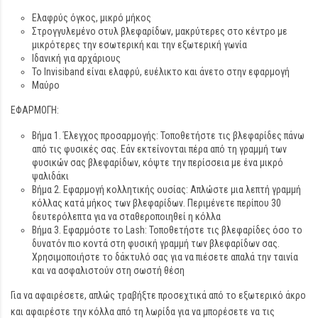
Ελαφρύς όγκος, μικρό μήκος
Στρογγυλεμένο στυλ βλεφαρίδων, μακρύτερες στο κέντρο με
μικρότερες την εσωτερική και την εξωτερική γωνία
Ιδανική για αρχάριους
Το Invisiband είναι ελαφρύ, ευέλικτο και άνετο στην εφαρμογή
Μαύρο
ΕΦΑΡΜΟΓΗ:
Βήμα 1. Έλεγχος προσαρμογής: Τοποθετήστε τις βλεφαρίδες πάνω
από τις φυσικές σας. Εάν εκτείνονται πέρα από τη γραμμή των
φυσικών σας βλεφαρίδων, κόψτε την περίσσεια με ένα μικρό
ψαλιδάκι
Βήμα 2. Εφαρμογή κολλητικής ουσίας: Απλώστε μια λεπτή γραμμή
κόλλας κατά μήκος των βλεφαρίδων. Περιμένετε περίπου 30
δευτερόλεπτα για να σταθεροποιηθεί η κόλλα
Βήμα 3. Εφαρμόστε το Lash: Τοποθετήστε τις βλεφαρίδες όσο το
δυνατόν πιο κοντά στη φυσική γραμμή των βλεφαρίδων σας.
Χρησιμοποιήστε το δάκτυλό σας για να πιέσετε απαλά την ταινία
και να ασφαλιστούν στη σωστή θέση
Για να αφαιρέσετε, απλώς τραβήξτε προσεχτικά από το εξωτερικό άκρο
και αφαιρέστε την κόλλα από τη λωρίδα για να μπορέσετε να τις