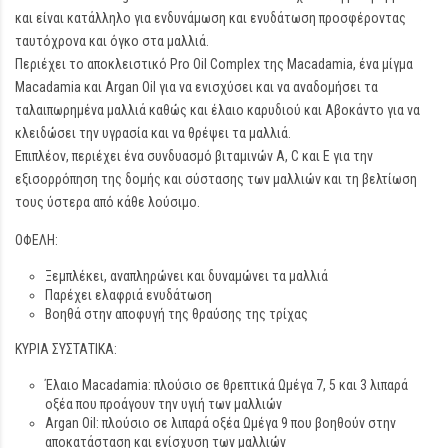
και είναι κατάλληλο για ενδυνάμωση και ενυδάτωση προσφέροντας
ταυτόχρονα και όγκο στα μαλλιά.
Περιέχει το αποκλειστικό Pro Oil Complex της Macadamia, ένα μίγμα
Macadamia και Argan Oil για να ενισχύσει και να αναδομήσει τα
ταλαιπωρημένα μαλλιά καθώς και έλαιο καρυδιού και Αβοκάντο για να
κλειδώσει την υγρασία και να θρέψει τα μαλλιά.
Επιπλέον, περιέχει ένα συνδυασμό βιταμινών Α, C και Ε για την
εξισορρόπηση της δομής και σύστασης των μαλλιών και τη βελτίωση
τους ύστερα από κάθε λούσιμο.
ΟΦΕΛΗ:
Ξεμπλέκει, αναπληρώνει και δυναμώνει τα μαλλιά
Παρέχει ελαφριά ενυδάτωση
Βοηθά στην αποφυγή της θραύσης της τρίχας
ΚΥΡΙΑ ΣΥΣΤΑΤΙΚΑ:
Έλαιο Macadamia: πλούσιο σε θρεπτικά Ωμέγα 7, 5 και 3 λιπαρά
οξέα που προάγουν την υγιή των μαλλιών
Argan Oil: πλούσιο σε λιπαρά οξέα Ωμέγα 9 που βοηθούν στην
αποκατάσταση και ενίσχυση των μαλλιών