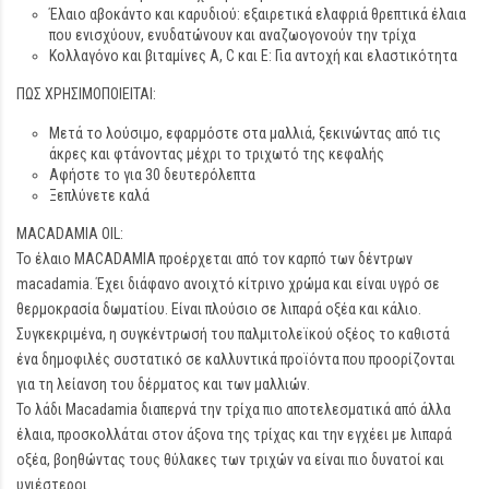
Έλαιο αβοκάντο και καρυδιού: εξαιρετικά ελαφριά θρεπτικά έλαια
που ενισχύουν, ενυδατώνουν και αναζωογονούν την τρίχα
Κολλαγόνο και βιταμίνες Α, C και Ε: Για αντοχή και ελαστικότητα
ΠΩΣ ΧΡΗΣΙΜΟΠΟΙΕΙΤΑΙ:
Μετά το λούσιμο, εφαρμόστε στα μαλλιά, ξεκινώντας από τις
άκρες και φτάνοντας μέχρι το τριχωτό της κεφαλής
Αφήστε το για 30 δευτερόλεπτα
Ξεπλύνετε καλά
MACADAMIA OIL:
Το έλαιο MACADAMIA προέρχεται από τον καρπό των δέντρων
macadamia. Έχει διάφανο ανοιχτό κίτρινο χρώμα και είναι υγρό σε
θερμοκρασία δωματίου. Είναι πλούσιο σε λιπαρά οξέα και κάλιο.
Συγκεκριμένα, η συγκέντρωσή του παλμιτολεϊκού οξέος το καθιστά
ένα δημοφιλές συστατικό σε καλλυντικά προϊόντα που προορίζονται
για τη λείανση του δέρματος και των μαλλιών.
Το λάδι Macadamia διαπερνά την τρίχα πιο αποτελεσματικά από άλλα
έλαια, προσκολλάται στον άξονα της τρίχας και την εγχέει με λιπαρά
οξέα, βοηθώντας τους θύλακες των τριχών να είναι πιο δυνατοί και
υγιέστεροι.