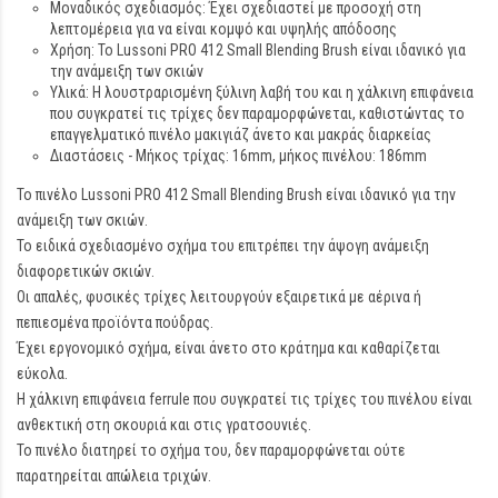
Μοναδικός σχεδιασμός: Έχει σχεδιαστεί με προσοχή στη
λεπτομέρεια για να είναι κομψό και υψηλής απόδοσης
Χρήση: Το Lussoni PRO 412 Small Blending Brush είναι ιδανικό για
την ανάμειξη των σκιών
Υλικά: Η λουστραρισμένη ξύλινη λαβή του και η χάλκινη επιφάνεια
που συγκρατεί τις τρίχες δεν παραμορφώνεται, καθιστώντας το
επαγγελματικό πινέλο μακιγιάζ άνετο και μακράς διαρκείας
Διαστάσεις - Μήκος τρίχας: 16mm, μήκος πινέλου: 186mm
Το πινέλο Lussoni PRO 412 Small Blending Brush είναι ιδανικό για την
ανάμειξη των σκιών.
Το ειδικά σχεδιασμένο σχήμα του επιτρέπει την άψογη ανάμειξη
διαφορετικών σκιών.
Οι απαλές, φυσικές τρίχες λειτουργούν εξαιρετικά με αέρινα ή
πεπιεσμένα προϊόντα πούδρας.
Έχει εργονομικό σχήμα, είναι άνετο στο κράτημα και καθαρίζεται
εύκολα.
Η χάλκινη επιφάνεια ferrule που συγκρατεί τις τρίχες του πινέλου είναι
ανθεκτική στη σκουριά και στις γρατσουνιές.
Το πινέλο διατηρεί το σχήμα του, δεν παραμορφώνεται ούτε
παρατηρείται απώλεια τριχών.