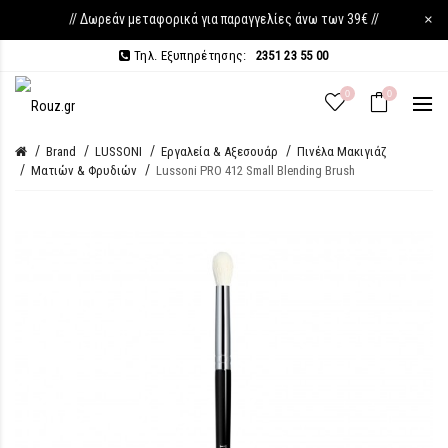
// Δωρεάν μεταφορικά για παραγγελίες άνω των 39€ //
×
Τηλ. Εξυπηρέτησης:
2351 23 55 00
0
0
Brand
LUSSONI
Εργαλεία & Αξεσουάρ
Πινέλα Μακιγιάζ
Ματιών & Φρυδιών
Lussoni PRO 412 Small Blending Brush